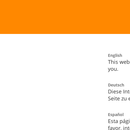
English
This webs
you.
Deutsch
Diese Int
Seite zu
Español
Esta pág
favor, i