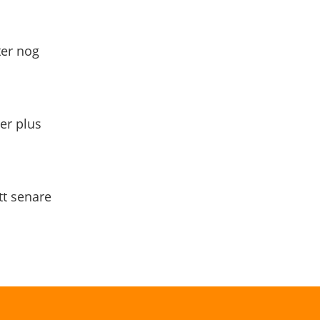
ter nog
yer plus
tt senare