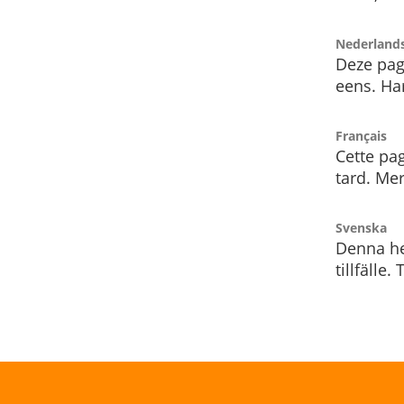
Nederland
Deze pag
eens. Har
Français
Cette pag
tard. Me
Svenska
Denna he
tillfälle